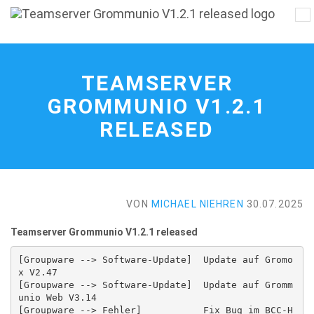
Na
Teamserver
ei
Grommunio
V1.2.1
released
TEAMSERVER
-
zur
GROMMUNIO V1.2.1
Hauptseite
RELEASED
VON
MICHAEL NIEHREN
30.07.2025
Teamserver Grommunio V1.2.1 released
[Groupware --> Software-Update]  Update auf Gromo
x V2.47

[Groupware --> Software-Update]  Update auf Gromm
unio Web V3.14

[Groupware --> Fehler]           Fix Bug im BCC-H