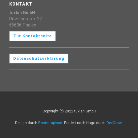
KONTAKT
tuxlan GmbH
Ritzelbergstr. 27
66636 Tholey
Zur Kontaktseite
Datenschutzerklärung
Copyright (c) 2022 tuxlan GmbH
Design durch
Bootstrapious
. Portiert nach Hugo durch
DevCows
.