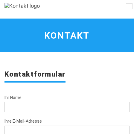
Na
Kontakt
ei
-
zur
Hauptseite
KONTAKT
Kontaktformular
Ihr Name
Ihre E-Mail-Adresse